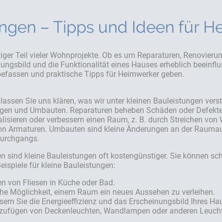
ungen – Tipps und Ideen für 
tiger Teil vieler Wohnprojekte. Ob es um Reparaturen, Renovieru
ungsbild und die Funktionalität eines Hauses erheblich beeinfl
befassen und praktische Tipps für Heimwerker geben.
, lassen Sie uns klären, was wir unter kleinen Bauleistungen ver
gen und Umbauten. Reparaturen beheben Schäden oder Defekte,
lisieren oder verbessern einen Raum, z. B. durch Streichen von
on Armaturen. Umbauten sind kleine Änderungen an der Raumauft
Durchgangs.
n sind kleine Bauleistungen oft kostengünstiger. Sie können s
 Beispiele für kleine Bauleistungen:
en von Fliesen in Küche oder Bad.
che Möglichkeit, einem Raum ein neues Aussehen zu verleihen.
sern Sie die Energieeffizienz und das Erscheinungsbild Ihres Ha
nzufügen von Deckenleuchten, Wandlampen oder anderen Leuch